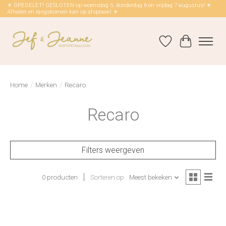
☀ OPEGELET! GESLOTEN op woensdag 5, donderdag 6 en vrijdag 7 augustus! ☀
Afhalen en langskomen kan op afspraak! ☀
Verlanglijst
Winkelwag
Home
/
Merken
/
Recaro
Recaro
Filters weergeven
0 producten
Sorteren op
Meest bekeken