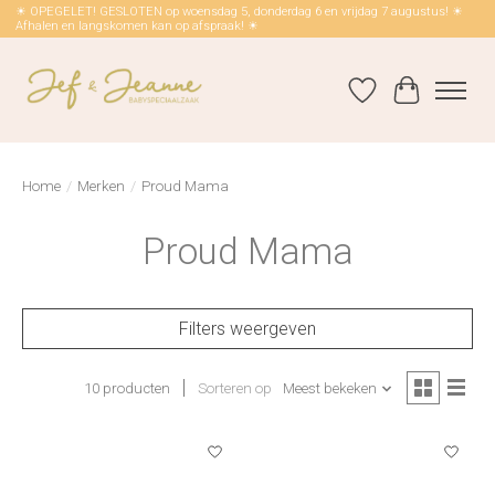
☀ OPEGELET! GESLOTEN op woensdag 5, donderdag 6 en vrijdag 7 augustus! ☀
Afhalen en langskomen kan op afspraak! ☀
Verlanglijst
Winkelwag
Home
/
Merken
/
Proud Mama
Proud Mama
Filters weergeven
10 producten
Sorteren op
Meest bekeken