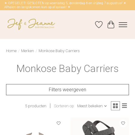
☀ OPEGELET! GESLOTEN op woensdag 5, donderdag 6 en vrijdag 7 augustus! ☀
Afhalen en langskomen kan op afspraak! ☀
Verlanglijst
Winkelwag
Home
/
Merken
/
Monkose Baby Carriers
Monkose Baby Carriers
Filters weergeven
5 producten
Sorteren op
Meest bekeken