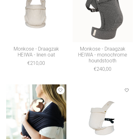
Monkose - Draagzak
Monkose - Draagzak
HEIWA - linen oat
HEIWA - monochrome
houndstooth
€210,00
€240,00