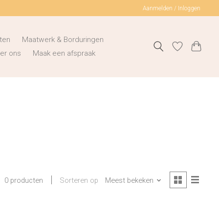
Aanmelden / Inloggen
ten
Maatwerk & Borduringen
er ons
Maak een afspraak
Sorteren op
Meest bekeken
0 producten