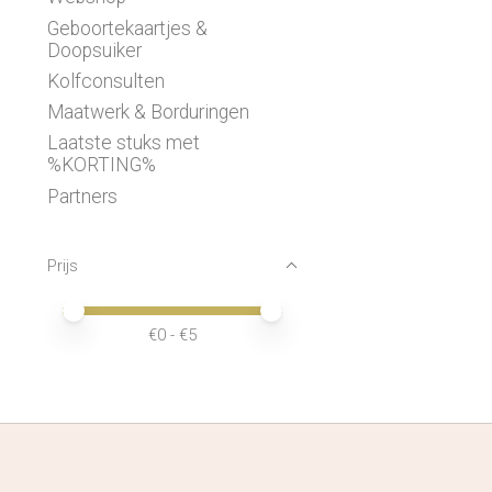
Geboortekaartjes &
Doopsuiker
Kolfconsulten
Maatwerk & Borduringen
Laatste stuks met
%KORTING%
Partners
Prijs
Minimale prijswaarde
Price maximum value
€
0
- €
5