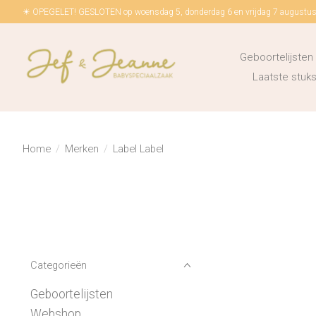
☀ OPEGELET! GESLOTEN op woensdag 5, donderdag 6 en vrijdag 7 augustus!
Geboortelijsten
Laatste stu
Home
/
Merken
/
Label Label
Categorieën
Geboortelijsten
Webshop