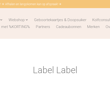
 ☀ Afhalen en langskomen kan op afspraak! ☀
Webshop
Geboortekaartjes & Doopsuiker
Kolfconsul
ks met %KORTING%
Partners
Cadeaubonnen
Merken
Ov
Label Label