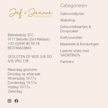
Categorieën
Geboortelijsten
Webshop
Geboortekaartjes &
Doopsuiker
Belseledorp 57C
Kolfconsulten
9111 Belsele (Sint-Niklaas)
+32 (0)494 80 59 18
Maatwerk & Borduringen
BE0746633843
Laatste stuks met
%KORTING%
GESLOTEN OP WOE 5/8, DO
6/8, VRIJ 7/8!
Partners
Maandag gesloten
Dinsdag op afspraak
Woensdag 10-17u
Donderdag 10-17u
Vrijdag 10-17u
Zaterdag