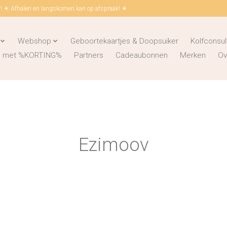
 ☀ Afhalen en langskomen kan op afspraak! ☀
Webshop
Geboortekaartjes & Doopsuiker
Kolfconsul
ks met %KORTING%
Partners
Cadeaubonnen
Merken
Ov
Ezimoov