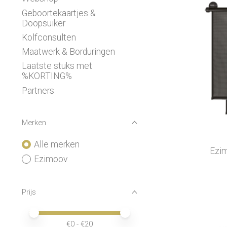
Geboortekaartjes &
Doopsuiker
Kolfconsulten
Maatwerk & Borduringen
Laatste stuks met
%KORTING%
Partners
Merken
Alle merken
Ezim
Ezimoov
Prijs
Minimale prijswaarde
Price maximum value
€
0
- €
20