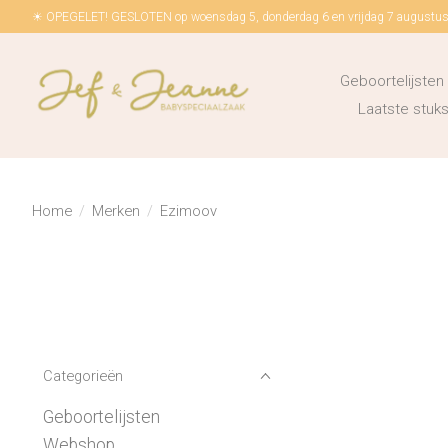
☀ OPEGELET! GESLOTEN op woensdag 5, donderdag 6 en vrijdag 7 augustus!
Geboortelijsten
Laatste stu
Home
/
Merken
/
Ezimoov
Categorieën
Geboortelijsten
Webshop