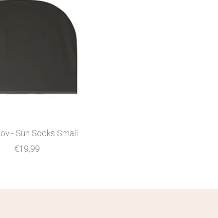
ov - Sun Socks Small
€19,99