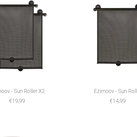
oov - Sun Roller X2
Ezimoov - Sun Roll
€19,99
€14,99