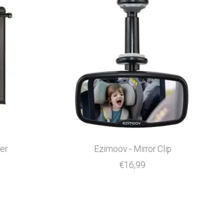
er
Ezimoov - Mirror Clip
€16,99