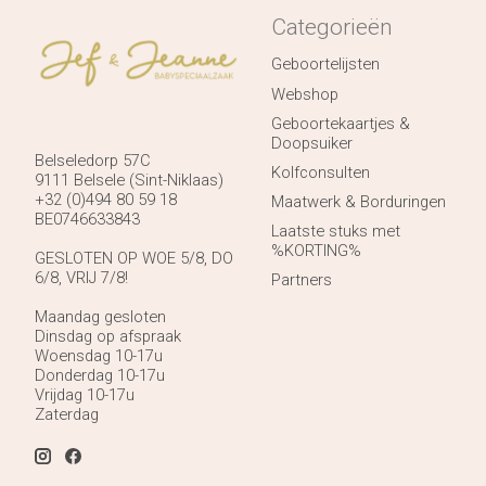
Categorieën
Geboortelijsten
Webshop
Geboortekaartjes &
Doopsuiker
Belseledorp 57C
Kolfconsulten
9111 Belsele (Sint-Niklaas)
+32 (0)494 80 59 18
Maatwerk & Borduringen
BE0746633843
Laatste stuks met
%KORTING%
GESLOTEN OP WOE 5/8, DO
6/8, VRIJ 7/8!
Partners
Maandag gesloten
Dinsdag op afspraak
Woensdag 10-17u
Donderdag 10-17u
Vrijdag 10-17u
Zaterdag