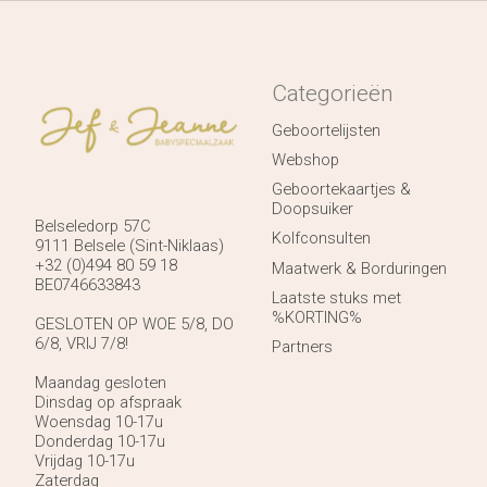
Categorieën
Geboortelijsten
Webshop
Geboortekaartjes &
Doopsuiker
Belseledorp 57C
Kolfconsulten
9111 Belsele (Sint-Niklaas)
+32 (0)494 80 59 18
Maatwerk & Borduringen
BE0746633843
Laatste stuks met
%KORTING%
GESLOTEN OP WOE 5/8, DO
6/8, VRIJ 7/8!
Partners
Maandag gesloten
Dinsdag op afspraak
Woensdag 10-17u
Donderdag 10-17u
Vrijdag 10-17u
Zaterdag