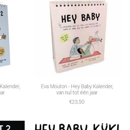
Kalender,
Eva Mouton - Hey Baby Kalender,
aar
van nul tot één jaar
€23,50