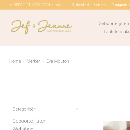
☀ OPEGELET! GESLOTEN op woensdag 5, donderdag 6 en vrijdag 7 augustus!
Geboortelijsten
Laatste stu
Home
/
Merken
/
Eva Mouton
Categorieën
Geboortelijsten
Webshop