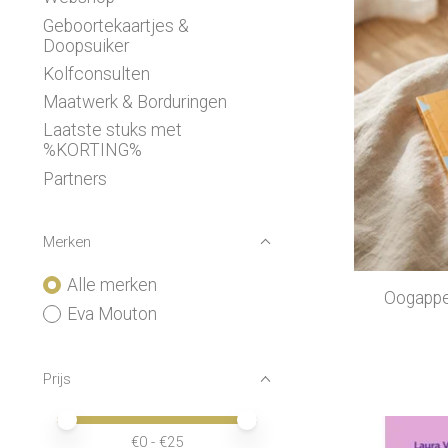
Geboortekaartjes &
Doopsuiker
Kolfconsulten
Maatwerk & Borduringen
Laatste stuks met
%KORTING%
Partners
Merken
Alle merken
Oogappel
Eva Mouton
Prijs
Minimale prijswaarde
Price maximum value
€
0
- €
25