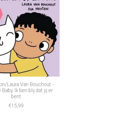
on/Laura Van Bouchout -
aby, Ik ben blij dat jij er
bent
€15,99