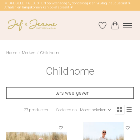
☀ OPEGELET! GESLOTEN op woensdag 5, donderdag 6 en vrijdag 7 augustus! ☀
Afhalen en langskomen kan op afspraak! ☀
Verlanglijst
Winkelwag
Home
/
Merken
/
Childhome
Childhome
Filters weergeven
27 producten
Sorteren op
Meest bekeken