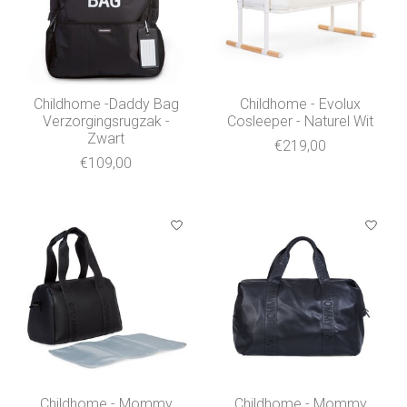
Childhome -Daddy Bag
Childhome - Evolux
Verzorgingsrugzak -
Cosleeper - Naturel Wit
Zwart
€219,00
€109,00
Childhome - Mommy
Childhome - Mommy