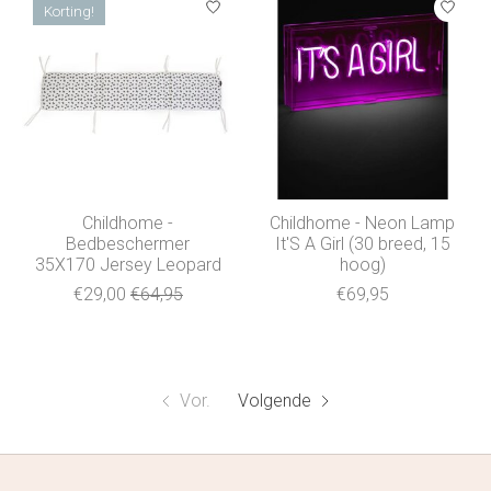
Korting!
Childhome -
Childhome - Neon Lamp
Bedbeschermer
It'S A Girl (30 breed, 15
35X170 Jersey Leopard
hoog)
€29,00
€64,95
€69,95
Vor.
Volgende