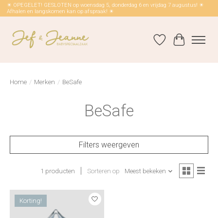
☀ OPEGELET! GESLOTEN op woensdag 5, donderdag 6 en vrijdag 7 augustus! ☀
Afhalen en langskomen kan op afspraak! ☀
Verlanglijst
Winkelwag
Home
/
Merken
/
BeSafe
BeSafe
Filters weergeven
1 producten
Sorteren op
Meest bekeken
Korting!