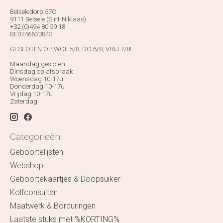
Belseledorp 57C
9111 Belsele (Sint-Niklaas)
+32 (0)494 80 59 18
BE0746633843
GESLOTEN OP WOE 5/8, DO 6/8, VRIJ 7/8!
Maandag gesloten
Dinsdag op afspraak
Woensdag 10-17u
Donderdag 10-17u
Vrijdag 10-17u
Zaterdag
Categorieën
Geboortelijsten
Webshop
Geboortekaartjes & Doopsuiker
Kolfconsulten
Maatwerk & Borduringen
Laatste stuks met %KORTING%