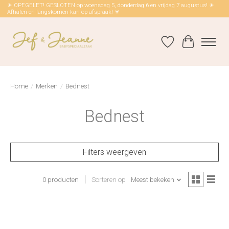
☀ OPEGELET! GESLOTEN op woensdag 5, donderdag 6 en vrijdag 7 augustus! ☀
Afhalen en langskomen kan op afspraak! ☀
Verlanglijst
Winkelwag
Home
/
Merken
/
Bednest
Bednest
Filters weergeven
0 producten
Sorteren op
Meest bekeken