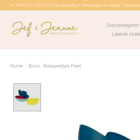
☀ OPEGELET! GESLOTEN op woensdag 5, donderdag 6 en vrijdag 7 augustus!
Geboortelijsten
Laatste stu
Home
/
Boon - Badspeeltjes Fleet
Product image slideshow Items