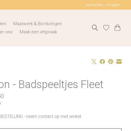
Aanmelden / Inloggen
ten
Maatwerk & Borduringen
er ons
Maak een afspraak
n - Badspeeltjes Fleet
50
w
BESTELLING - neem contact op met winkel