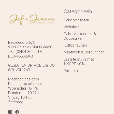
Categorieën
Geboortelijsten
Webshop
Geboortekaartjes &
Doopsuiker
Belseledorp 57C
Kolfconsulten
9111 Belsele (Sint-Niklaas)
+32 (0)494 80 59 18
Maatwerk & Borduringen
BE0746633843
Laatste stuks met
%KORTING%
GESLOTEN OP WOE 5/8, DO
6/8, VRIJ 7/8!
Partners
Maandag gesloten
Dinsdag op afspraak
Woensdag 10-17u
Donderdag 10-17u
Vrijdag 10-17u
Zaterdag