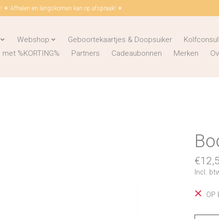
 ☀ Afhalen en langskomen kan op afspraak! ☀
Webshop
Geboortekaartjes & Doopsuiker
Kolfconsul
ks met %KORTING%
Partners
Cadeaubonnen
Merken
Ov
Boo
€12,
Incl. bt
OP 