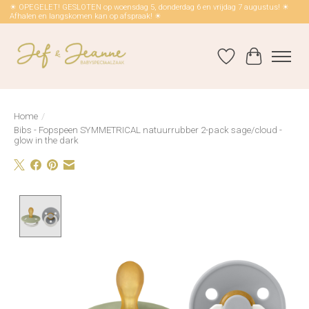
☀ OPEGELET! GESLOTEN op woensdag 5, donderdag 6 en vrijdag 7 augustus! ☀
Afhalen en langskomen kan op afspraak! ☀
Verlanglijst
Winkelwag
Home
/
Bibs - Fopspeen SYMMETRICAL natuurrubber 2-pack sage/cloud -
glow in the dark
Product image slideshow Items