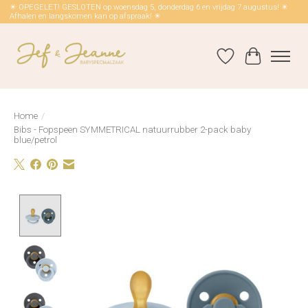
☀ OPEGELET! GESLOTEN op woensdag 5, donderdag 6 en vrijdag 7 augustus! ☀
Afhalen en langskomen kan op afspraak! ☀
Verlanglijst
Winkelwag
Home
/
Bibs - Fopspeen SYMMETRICAL natuurrubber 2-pack baby
blue/petrol
Product image slideshow Items