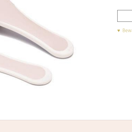
♥ Bewa