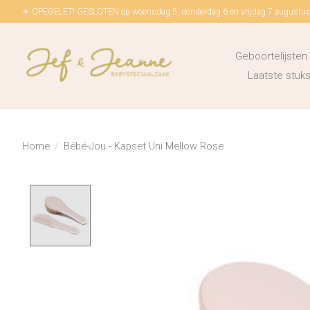
☀ OPEGELET! GESLOTEN op woensdag 5, donderdag 6 en vrijdag 7 augustus!
Geboortelijsten
Laatste stu
Home
/
Bébé-Jou - Kapset Uni Mellow Rose
Product image slideshow Items