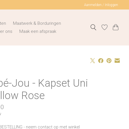
Aanmelden / Inloggen
ten
Maatwerk & Borduringen
er ons
Maak een afspraak
bé-Jou - Kapset Uni
llow Rose
00
w
BESTELLING - neem contact op met winkel