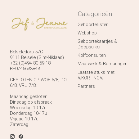
Categorieën
Geboortelijsten
Webshop
Geboortekaartjes &
Doopsuiker
Belseledorp 57C
Kolfconsulten
9111 Belsele (Sint-Niklaas)
+32 (0)494 80 59 18
Maatwerk & Borduringen
BE0746633843
Laatste stuks met
%KORTING%
GESLOTEN OP WOE 5/8, DO
6/8, VRIJ 7/8!
Partners
Maandag gesloten
Dinsdag op afspraak
Woensdag 10-17u
Donderdag 10-17u
Vrijdag 10-17u
Zaterdag