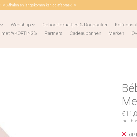
 ☀ Afhalen en langskomen kan op afspraak! ☀
Webshop
Geboortekaartjes & Doopsuiker
Kolfconsul
ks met %KORTING%
Partners
Cadeaubonnen
Merken
Ov
Bé
Me
€11,
Incl. bt
OP 