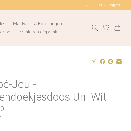
Aanmelden / Inloggen
ten
Maatwerk & Borduringen
er ons
Maak een afspraak
bé-Jou -
lendoekjesdoos Uni Wit
50
w