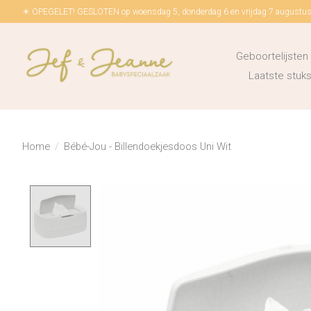
☀ OPEGELET! GESLOTEN op woensdag 5, donderdag 6 en vrijdag 7 augustus!
Geboortelijsten
Laatste stu
Home
/
Bébé-Jou - Billendoekjesdoos Uni Wit
Product image slideshow Items