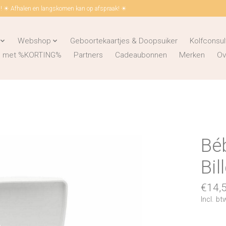
 ☀ Afhalen en langskomen kan op afspraak! ☀
Webshop
Geboortekaartjes & Doopsuiker
Kolfconsul
ks met %KORTING%
Partners
Cadeaubonnen
Merken
Ov
Bé
Bil
€14,
Incl. bt