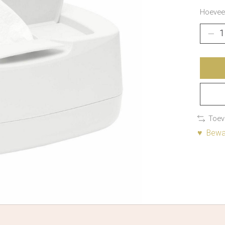
Hoeveel
Toev
♥ Bewaa