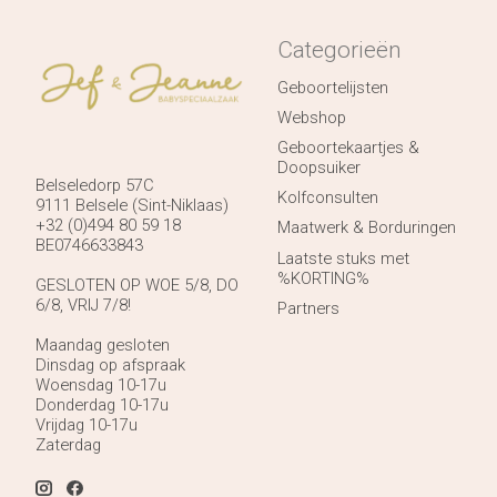
Categorieën
Geboortelijsten
Webshop
Geboortekaartjes &
Doopsuiker
Belseledorp 57C
Kolfconsulten
9111 Belsele (Sint-Niklaas)
+32 (0)494 80 59 18
Maatwerk & Borduringen
BE0746633843
Laatste stuks met
%KORTING%
GESLOTEN OP WOE 5/8, DO
6/8, VRIJ 7/8!
Partners
Maandag gesloten
Dinsdag op afspraak
Woensdag 10-17u
Donderdag 10-17u
Vrijdag 10-17u
Zaterdag