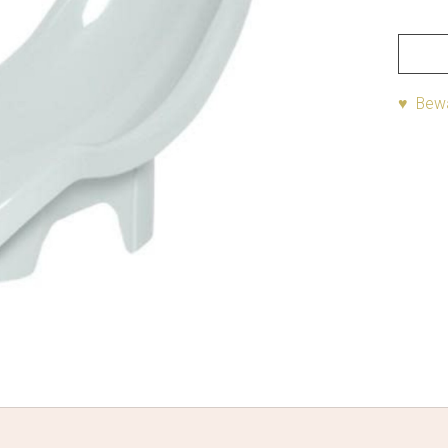
♥ Bewa