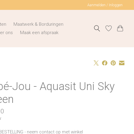
Aanmelden / Inloggen
ten
Maatwerk & Borduringen
er ons
Maak een afspraak
é-Jou - Aquasit Uni Sky
een
00
w
BESTELLING - neem contact op met winkel