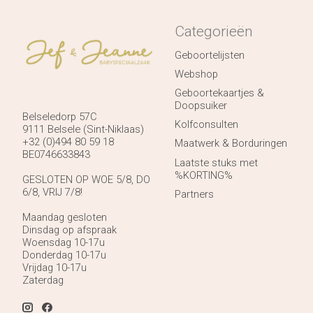
Categorieën
Geboortelijsten
Webshop
Geboortekaartjes &
Doopsuiker
Belseledorp 57C
Kolfconsulten
9111 Belsele (Sint-Niklaas)
+32 (0)494 80 59 18
Maatwerk & Borduringen
BE0746633843
Laatste stuks met
%KORTING%
GESLOTEN OP WOE 5/8, DO
6/8, VRIJ 7/8!
Partners
Maandag gesloten
Dinsdag op afspraak
Woensdag 10-17u
Donderdag 10-17u
Vrijdag 10-17u
Zaterdag