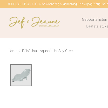
☀ OPEGELET! GESLOTEN op woensdag 5, donderdag 6 en vrijdag 7 augustus!
Geboortelijsten
Laatste stu
Home
/
Bébé-Jou - Aquasit Uni Sky Green
Product image slideshow Items