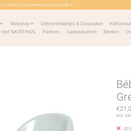
 ☀ Afhalen en langskomen kan op afspraak! ☀
Webshop
Geboortekaartjes & Doopsuiker
Kolfconsul
ks met %KORTING%
Partners
Cadeaubonnen
Merken
Ov
Béb
Gr
€21,
Incl. bt
OP 