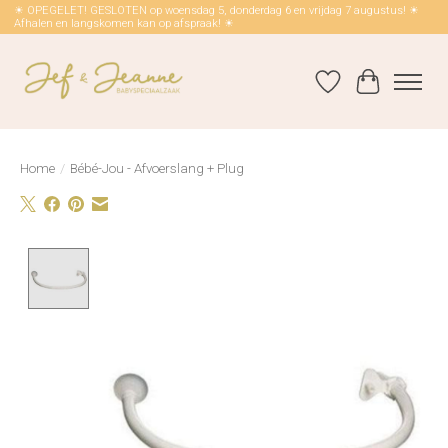
☀ OPEGELET! GESLOTEN op woensdag 5, donderdag 6 en vrijdag 7 augustus! ☀
Afhalen en langskomen kan op afspraak! ☀
Verlanglijst
Winkelwag
Home
/
Bébé-Jou - Afvoerslang + Plug
Product image slideshow Items