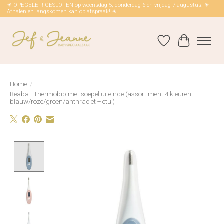
☀ OPEGELET! GESLOTEN op woensdag 5, donderdag 6 en vrijdag 7 augustus! ☀
Afhalen en langskomen kan op afspraak! ☀
Verlanglijst
Winkelwag
Home
/
Beaba - Thermobip met soepel uiteinde (assortiment 4 kleuren
blauw/roze/groen/anthraciet + etui)
Product image slideshow Items