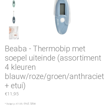
Beaba - Thermobip met
soepel uiteinde (assortiment
4 kleuren
blauw/roze/groen/anthraciet
+ etui)
€11,95
Incl. btw
* Stukprijs: €11,95 /