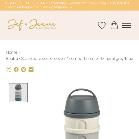
☀ OPEGELET! GESLOTEN op woensdag 5, donderdag 6 en vrijdag 7 augustus! ☀
Afhalen en langskomen kan op afspraak! ☀
Verlanglijst
Winkelwag
Home
/
Beaba - Stapelbare doseerdozen 4 compartimenten Mineral grey/blue
Product image slideshow Items