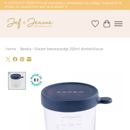
☀ OPEGELET! GESLOTEN op woensdag 5, donderdag 6 en vrijdag 7 augustus! ☀
Afhalen en langskomen kan op afspraak! ☀
Verlanglijst
Winkelwag
Home
/
Beaba - Glazen bewaarpotje 250ml donkerblauw
Product image slideshow Items