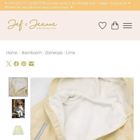
☀ OPEGELET! GESLOTEN op woensdag 5, donderdag 6 en vrijdag 7 augustus! ☀
Afhalen en langskomen kan op afspraak! ☀
Verlanglijst
Winkelwag
Home
/
Bamboom - Zomerjas - Lime
Product image slideshow Items