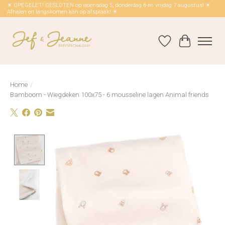
☀ OPEGELET! GESLOTEN op woensdag 5, donderdag 6 en vrijdag 7 augustus! ☀
Afhalen en langskomen kan op afspraak! ☀
Verlanglijst
Winkelwag
Home
/
Bamboom - Wiegdeken 100x75 - 6 mousseline lagen Animal friends
Product image slideshow Items