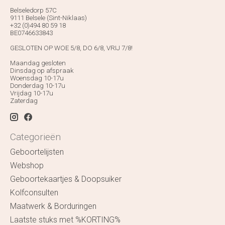
Belseledorp 57C
9111 Belsele (Sint-Niklaas)
+32 (0)494 80 59 18
BE0746633843
GESLOTEN OP WOE 5/8, DO 6/8, VRIJ 7/8!
Maandag gesloten
Dinsdag op afspraak
Woensdag 10-17u
Donderdag 10-17u
Vrijdag 10-17u
Zaterdag
Categorieën
Geboortelijsten
Webshop
Geboortekaartjes & Doopsuiker
Kolfconsulten
Maatwerk & Borduringen
Laatste stuks met %KORTING%