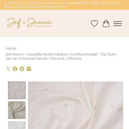
☀ OPEGELET! GESLOTEN op woensdag 5, donderdag 6 en vrijdag 7 augustus! ☀
Afhalen en langskomen kan op afspraak! ☀
Verlanglijst
Winkelwag
Home
/
Bamboom - Swaddle Muslin Medium multifunctioneel - 75x75cm -
set van 3 Animal Friends / Almond / Offwhite
Product image slideshow Items