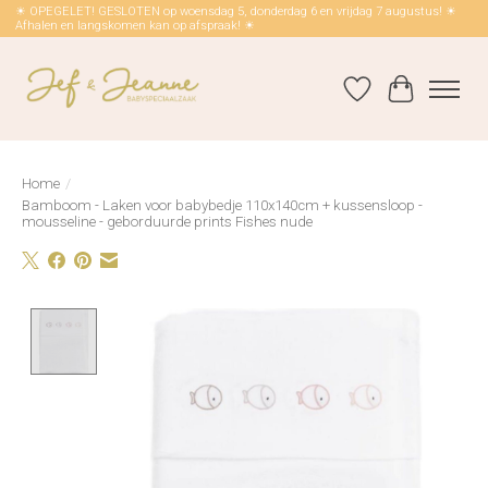
☀ OPEGELET! GESLOTEN op woensdag 5, donderdag 6 en vrijdag 7 augustus! ☀
Afhalen en langskomen kan op afspraak! ☀
Verlanglijst
Winkelwag
Home
/
Bamboom - Laken voor babybedje 110x140cm + kussensloop -
mousseline - geborduurde prints Fishes nude
Product image slideshow Items