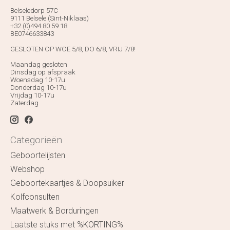
Belseledorp 57C
9111 Belsele (Sint-Niklaas)
+32 (0)494 80 59 18
BE0746633843
GESLOTEN OP WOE 5/8, DO 6/8, VRIJ 7/8!
Maandag gesloten
Dinsdag op afspraak
Woensdag 10-17u
Donderdag 10-17u
Vrijdag 10-17u
Zaterdag
Categorieën
Geboortelijsten
Webshop
Geboortekaartjes & Doopsuiker
Kolfconsulten
Maatwerk & Borduringen
Laatste stuks met %KORTING%