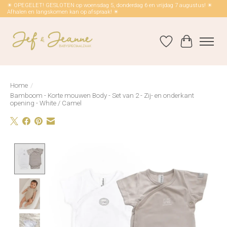
☀ OPEGELET! GESLOTEN op woensdag 5, donderdag 6 en vrijdag 7 augustus! ☀
Afhalen en langskomen kan op afspraak! ☀
Verlanglijst
Winkelwag
Home
/
Bamboom - Korte mouwen Body - Set van 2 - Zij- en onderkant
opening - White / Camel
Product image slideshow Items