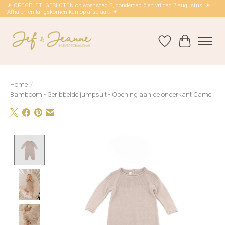
☀ OPEGELET! GESLOTEN op woensdag 5, donderdag 6 en vrijdag 7 augustus! ☀
Afhalen en langskomen kan op afspraak! ☀
Verlanglijst
Winkelwag
Home
/
Bamboom - Geribbelde jumpsuit - Opening aan de onderkant Camel
Product image slideshow Items