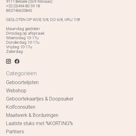
9111 Belsele (Sint-Niklaas)
+32 (0)494 80 59 18
BE0746633843
GESLOTEN OP WOE 5/8, DO 6/8, VRIJ 7/8!
Maandag gesloten
Dinsdag op afspraak
Woensdag 10-17u
Donderdag 10-17u
Vrijdag 10-17u
Zaterdag
Categorieën
Geboortelijsten
Webshop
Geboortekaartjes & Doopsuiker
Kolfconsulten
Maatwerk & Borduringen
Laatste stuks met %KORTING%
Partners