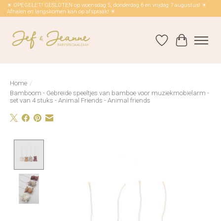
☀ OPEGELET! GESLOTEN op woensdag 5, donderdag 6 en vrijdag 7 augustus! ☀
Afhalen en langskomen kan op afspraak! ☀
Verlanglijst
Winkelwag
Home
/
Bamboom - Gebreide speeltjes van bamboe voor muziekmobielarm -
set van 4 stuks - Animal Friends - Animal friends
Product image slideshow Items