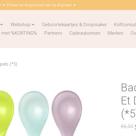
 ☀ Afhalen en langskomen kan op afspraak! ☀
Webshop
Geboortekaartjes & Doopsuiker
Kolfconsul
ks met %KORTING%
Partners
Cadeaubonnen
Merken
Ov
pels (*5)
Bad
Et 
(*5
€6,50