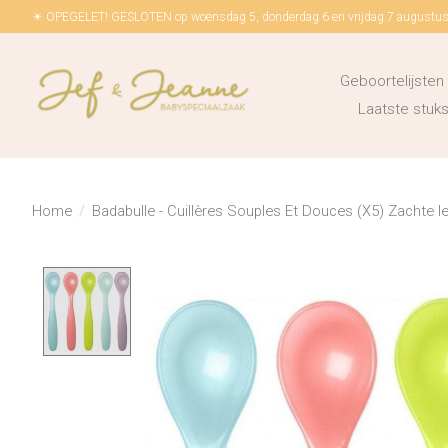
☀ OPEGELET! GESLOTEN op woensdag 5, donderdag 6 en vrijdag 7 augustus!
Geboortelijsten
Laatste stu
Home
/
Badabulle - Cuillères Souples Et Douces (X5) Zachte le
Product image slideshow Items