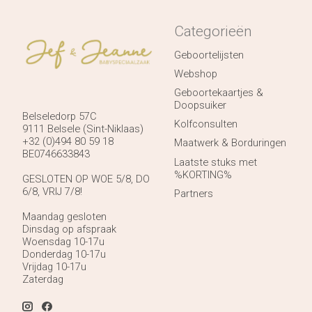
Categorieën
Geboortelijsten
Webshop
Geboortekaartjes &
Doopsuiker
Belseledorp 57C
Kolfconsulten
9111 Belsele (Sint-Niklaas)
+32 (0)494 80 59 18
Maatwerk & Borduringen
BE0746633843
Laatste stuks met
%KORTING%
GESLOTEN OP WOE 5/8, DO
6/8, VRIJ 7/8!
Partners
Maandag gesloten
Dinsdag op afspraak
Woensdag 10-17u
Donderdag 10-17u
Vrijdag 10-17u
Zaterdag