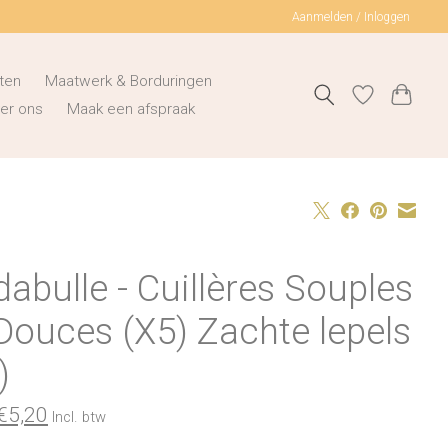
Aanmelden / Inloggen
ten
Maatwerk & Borduringen
er ons
Maak een afspraak
abulle - Cuillères Souples
Douces (X5) Zachte lepels
)
€5,20
Incl. btw