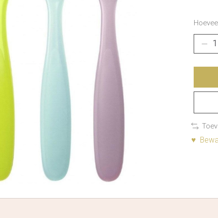
Hoeveel
Toev
♥ Bewaa