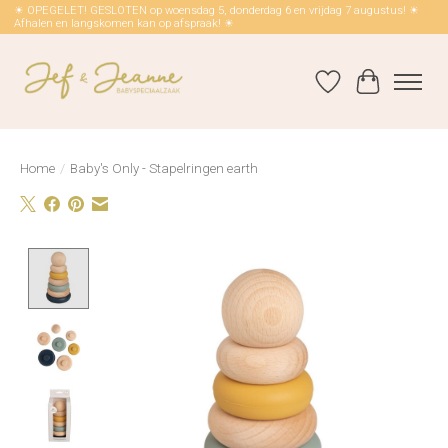
☀ OPEGELET! GESLOTEN op woensdag 5, donderdag 6 en vrijdag 7 augustus! ☀
Afhalen en langskomen kan op afspraak! ☀
Verlanglijst
Winkelwag
Home
/
Baby's Only - Stapelringen earth
Product image slideshow Items