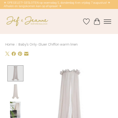
☀ OPEGELET! GESLOTEN op woensdag 5, donderdag 6 en vrijdag 7 augustus! ☀
Afhalen en langskomen kan op afspraak! ☀
Verlanglijst
Winkelwag
Home
/
Baby's Only -Sluier Chiffon warm linen
Product image slideshow Items