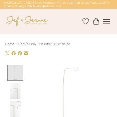
☀ OPEGELET! GESLOTEN op woensdag 5, donderdag 6 en vrijdag 7 augustus! ☀
Afhalen en langskomen kan op afspraak! ☀
Verlanglijst
Winkelwag
Home
/
Baby's Only - Piekstok Sluier beige
Product image slideshow Items