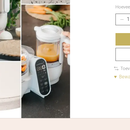
Hoeveel
Toev
♥ Bewaa