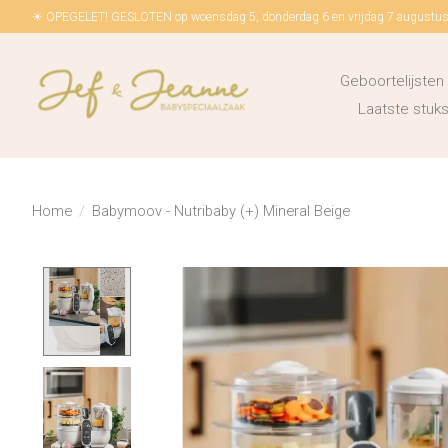
☀ OPEGELET! GESLOTEN op woensdag 5, donderdag 6 en vrijdag 7 augustus!
Geboortelijsten
Laatste stu
Home
/
Babymoov - Nutribaby (+) Mineral Beige
Product image slideshow Items