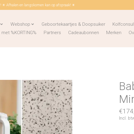
 ☀ Afhalen en langskomen kan op afspraak! ☀
Webshop
Geboortekaartjes & Doopsuiker
Kolfconsul
ks met %KORTING%
Partners
Cadeaubonnen
Merken
Ov
Ba
Mi
€174
Incl. bt