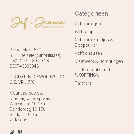
Categorieën
Geboortelijsten
Webshop
Geboortekaartjes &
Doopsuiker
Belseledorp 57C
Kolfconsulten
9111 Belsele (Sint-Niklaas)
+32 (0)494 80 59 18
Maatwerk & Borduringen
BE0746633843
Laatste stuks met
%KORTING%
GESLOTEN OP WOE 5/8, DO
6/8, VRIJ 7/8!
Partners
Maandag gesloten
Dinsdag op afspraak
Woensdag 10-17u
Donderdag 10-17u
Vrijdag 10-17u
Zaterdag