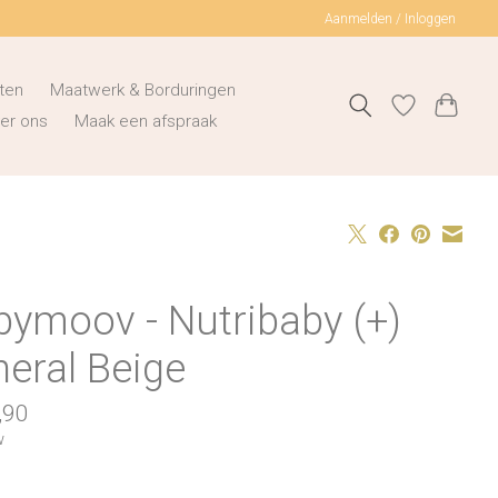
Aanmelden / Inloggen
ten
Maatwerk & Borduringen
er ons
Maak een afspraak
bymoov - Nutribaby (+)
neral Beige
,90
w