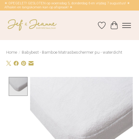
☀ OPEGELET! GESLOTEN op woensdag 5, donderdag 6 en vrijdag 7 augustus! ☀
Afhalen en langskomen kan op afspraak! ☀
Verlanglijst
Winkelwag
Home
/
Babybest - Bamboe Matrasbeschermer pu - waterdicht
Product image slideshow Items