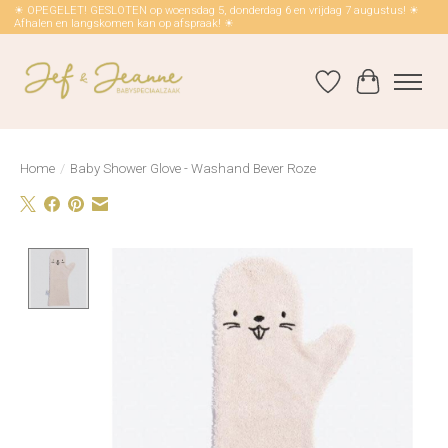
☀ OPEGELET! GESLOTEN op woensdag 5, donderdag 6 en vrijdag 7 augustus! ☀
Afhalen en langskomen kan op afspraak! ☀
Verlanglijst
Winkelwag
Home
/
Baby Shower Glove - Washand Bever Roze
Product image slideshow Items