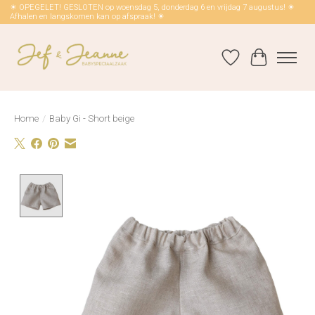
☀ OPEGELET! GESLOTEN op woensdag 5, donderdag 6 en vrijdag 7 augustus! ☀
Afhalen en langskomen kan op afspraak! ☀
Verlanglijst
Winkelwag
Home
/
Baby Gi - Short beige
Product image slideshow Items