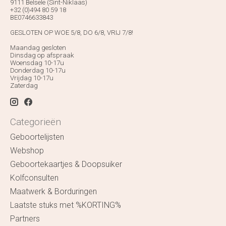
9111 Belsele (Sint-Niklaas)
+32 (0)494 80 59 18
BE0746633843
GESLOTEN OP WOE 5/8, DO 6/8, VRIJ 7/8!
Maandag gesloten
Dinsdag op afspraak
Woensdag 10-17u
Donderdag 10-17u
Vrijdag 10-17u
Zaterdag
Categorieën
Geboortelijsten
Webshop
Geboortekaartjes & Doopsuiker
Kolfconsulten
Maatwerk & Borduringen
Laatste stuks met %KORTING%
Partners