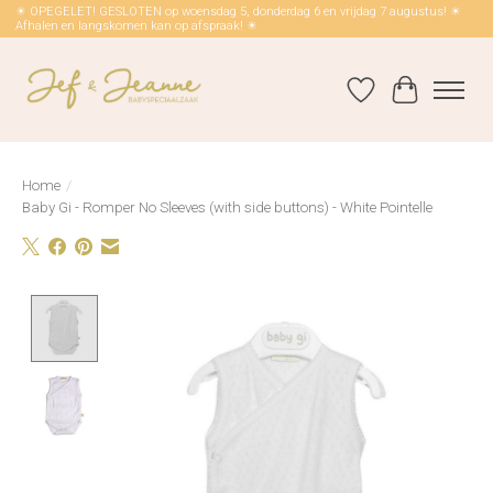
☀ OPEGELET! GESLOTEN op woensdag 5, donderdag 6 en vrijdag 7 augustus! ☀
Afhalen en langskomen kan op afspraak! ☀
Verlanglijst
Winkelwag
Home
/
Baby Gi - Romper No Sleeves (with side buttons) - White Pointelle
Product image slideshow Items