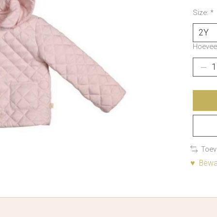
Size:
*
Hoeveel
Toev
♥ Bewaa