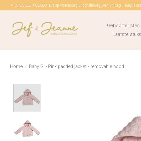
☀ OPEGELET! GESLOTEN op woensdag 5, donderdag 6 en vrijdag 7 augustus!
Geboortelijsten
Laatste stu
Home
/
Baby Gi - Pink padded jacket - removable hood
Product image slideshow Items