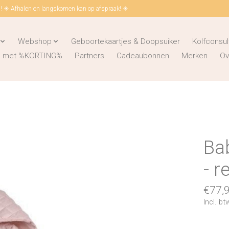
 ☀ Afhalen en langskomen kan op afspraak! ☀
Webshop
Geboortekaartjes & Doopsuiker
Kolfconsul
ks met %KORTING%
Partners
Cadeaubonnen
Merken
Ov
Bab
- 
€77,
Incl. bt