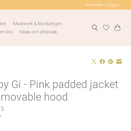
Aanmelden / Inloggen
ten
Maatwerk & Borduringen
er ons
Maak een afspraak
y Gi - Pink padded jacket
removable hood
95
w