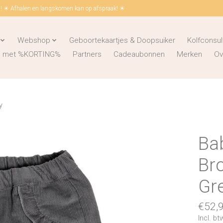
 ☀ Afhalen en langskomen kan op afspraak! ☀
Webshop
Geboortekaartjes & Doopsuiker
Kolfconsul
ks met %KORTING%
Partners
Cadeaubonnen
Merken
Ov
y
Bab
Bro
Gr
€52,
Incl. bt