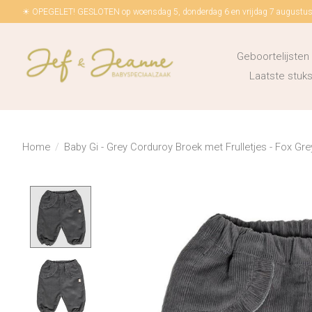
☀ OPEGELET! GESLOTEN op woensdag 5, donderdag 6 en vrijdag 7 augustus!
Geboortelijsten
Laatste stu
Home
/
Baby Gi - Grey Corduroy Broek met Frulletjes - Fox Gre
Product image slideshow Items