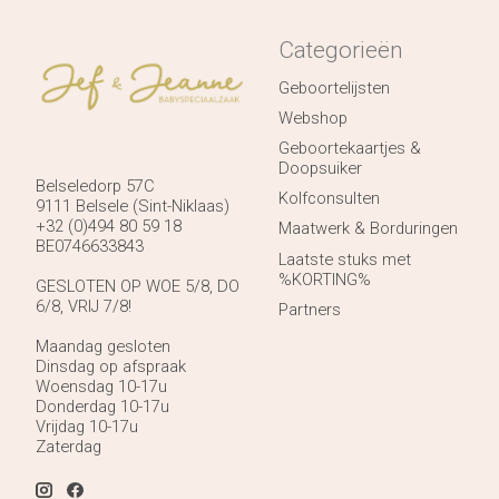
Categorieën
Geboortelijsten
Webshop
Geboortekaartjes &
Doopsuiker
Belseledorp 57C
Kolfconsulten
9111 Belsele (Sint-Niklaas)
+32 (0)494 80 59 18
Maatwerk & Borduringen
BE0746633843
Laatste stuks met
%KORTING%
GESLOTEN OP WOE 5/8, DO
6/8, VRIJ 7/8!
Partners
Maandag gesloten
Dinsdag op afspraak
Woensdag 10-17u
Donderdag 10-17u
Vrijdag 10-17u
Zaterdag