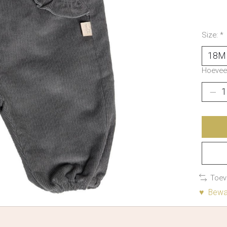
Size:
*
Hoeveel
Toev
♥ Bewaa