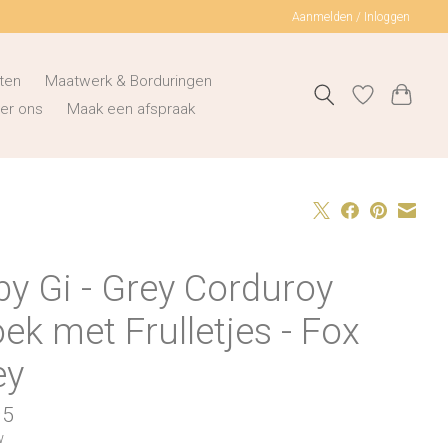
Aanmelden / Inloggen
ten
Maatwerk & Borduringen
er ons
Maak een afspraak
y Gi - Grey Corduroy
ek met Frulletjes - Fox
ey
95
w