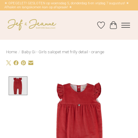
☀ OPEGELET! GESLOTEN op woensdag 5, donderdag 6 en vrijdag 7 augustus! ☀
Afhalen en langskomen kan op afspraak! ☀
Verlanglijst
Winkelwag
Home
/
Baby Gi - Girls salopet met frilly detail - orange
Product image slideshow Items