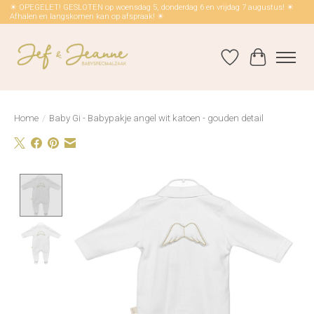
☀ OPEGELET! GESLOTEN op woensdag 5, donderdag 6 en vrijdag 7 augustus! ☀
Afhalen en langskomen kan op afspraak! ☀
Verlanglijst
Winkelwag
Home
/
Baby Gi - Babypakje angel wit katoen - gouden detail
Product image slideshow Items