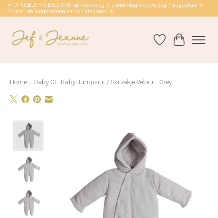
☀ OPEGELET! GESLOTEN op woensdag 5, donderdag 6 en vrijdag 7 augustus! ☀
Afhalen en langskomen kan op afspraak! ☀
Verlanglijst
Winkelwag
Home
/
Baby Gi - Baby Jumpsuit / Skipakje Velour - Grey
Product image slideshow Items