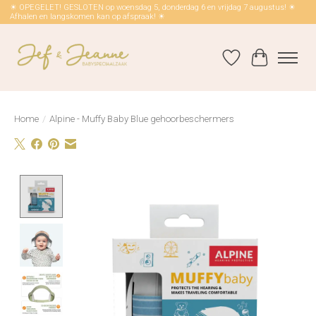
☀ OPEGELET! GESLOTEN op woensdag 5, donderdag 6 en vrijdag 7 augustus! ☀
Afhalen en langskomen kan op afspraak! ☀
Verlanglijst
Winkelwag
Home
/
Alpine - Muffy Baby Blue gehoorbeschermers
Product image slideshow Items