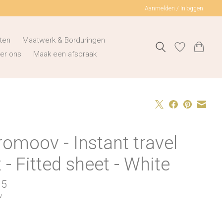
Aanmelden / Inloggen
ten
Maatwerk & Borduringen
er ons
Maak een afspraak
omoov - Instant travel
 - Fitted sheet - White
95
w