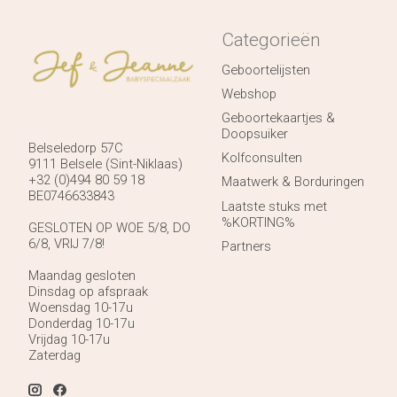
Categorieën
Geboortelijsten
Webshop
Geboortekaartjes &
Doopsuiker
Belseledorp 57C
Kolfconsulten
9111 Belsele (Sint-Niklaas)
+32 (0)494 80 59 18
Maatwerk & Borduringen
BE0746633843
Laatste stuks met
%KORTING%
GESLOTEN OP WOE 5/8, DO
6/8, VRIJ 7/8!
Partners
Maandag gesloten
Dinsdag op afspraak
Woensdag 10-17u
Donderdag 10-17u
Vrijdag 10-17u
Zaterdag