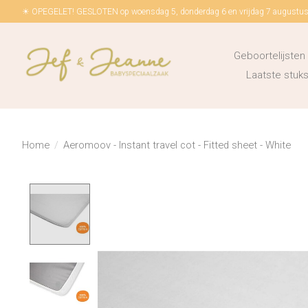
☀ OPEGELET! GESLOTEN op woensdag 5, donderdag 6 en vrijdag 7 augustus!
Geboortelijsten
Laatste stu
Home
/
Aeromoov - Instant travel cot - Fitted sheet - White
Product image slideshow Items