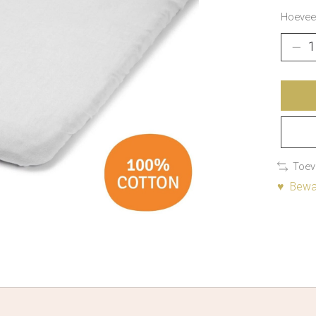
Hoeveel
Toev
♥ Bewaa