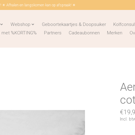
 ☀ Afhalen en langskomen kan op afspraak! ☀
Webshop
Geboortekaartjes & Doopsuiker
Kolfconsul
ks met %KORTING%
Partners
Cadeaubonnen
Merken
Ov
Aer
cot
€19,
Incl. bt