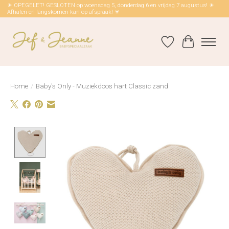
☀ OPEGELET! GESLOTEN op woensdag 5, donderdag 6 en vrijdag 7 augustus! ☀
Afhalen en langskomen kan op afspraak! ☀
Verlanglijst
Winkelwag
Home
/
Baby's Only - Muziekdoos hart Classic zand
Product image slideshow Items